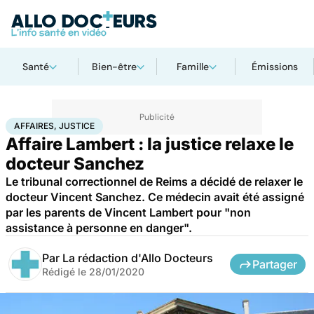
Santé
Bien-être
Famille
Émissions
Accueil
Santé
Société
Justice
Affaires, justice
AFFAIRES, JUSTICE
Affaire Lambert : la justice relaxe le
docteur Sanchez
Le tribunal correctionnel de Reims a décidé de relaxer le
docteur Vincent Sanchez. Ce médecin avait été assigné
par les parents de Vincent Lambert pour "non
assistance à personne en danger".
Par
La rédaction d'Allo Docteurs
Partager
Rédigé le
28/01/2020