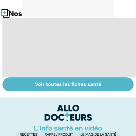
Nos fiches santé
Voir toutes les fiches santé
Mediator® : le
Tout savoir sur
I
début d'une
les infections
a
enquête
pulmonaires
fa
d'
RECETTES
RAPPEL PRODUIT
LE MAG DE LA SANTÉ