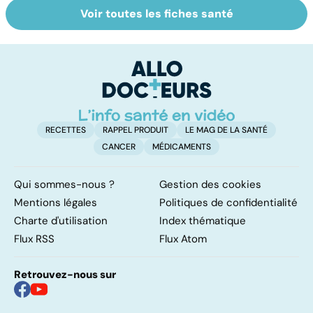
Voir toutes les fiches santé
Tout savoir sur
Inflammation des
Su
les infections
amygdales : que
le
pulmonaires
faire en cas
l'
d'angine ?
RECETTES
RAPPEL PRODUIT
LE MAG DE LA SANTÉ
CANCER
MÉDICAMENTS
Qui sommes-nous ?
Gestion des cookies
Mentions légales
Politiques de confidentialité
Charte d'utilisation
Index thématique
Flux RSS
Flux Atom
Retrouvez-nous sur