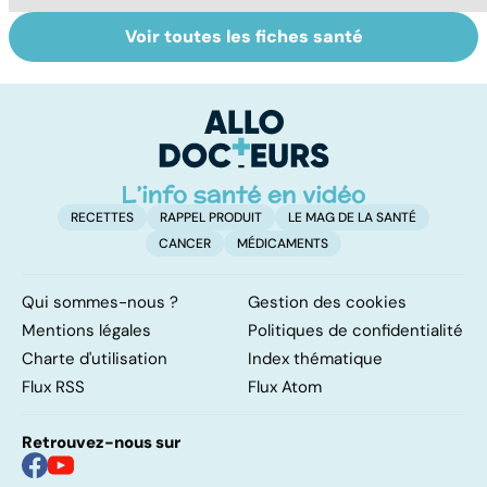
Voir toutes les fiches santé
Tout savoir sur
Inflammation des
Su
les infections
amygdales : que
le
pulmonaires
faire en cas
l'
d'angine ?
RECETTES
RAPPEL PRODUIT
LE MAG DE LA SANTÉ
CANCER
MÉDICAMENTS
Qui sommes-nous ?
Gestion des cookies
Mentions légales
Politiques de confidentialité
Charte d'utilisation
Index thématique
Flux RSS
Flux Atom
Retrouvez-nous sur