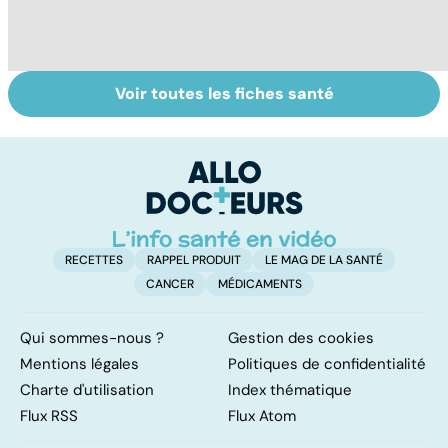
Voir toutes les fiches santé
Tout savoir sur
Inflammation des
Su
les infections
amygdales : que
le
pulmonaires
faire en cas
l'
d'angine ?
RECETTES
RAPPEL PRODUIT
LE MAG DE LA SANTÉ
CANCER
MÉDICAMENTS
Qui sommes-nous ?
Gestion des cookies
Mentions légales
Politiques de confidentialité
Charte d'utilisation
Index thématique
Flux RSS
Flux Atom