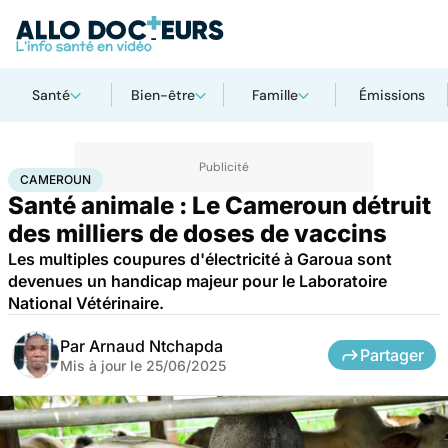
Santé
Bien-être
Famille
Émissions
Accueil
Bien-être
Animaux
Cameroun
CAMEROUN
Santé animale : Le Cameroun détruit
des milliers de doses de vaccins
Les multiples coupures d'électricité à Garoua sont
devenues un handicap majeur pour le Laboratoire
National Vétérinaire.
Par
Arnaud Ntchapda
Partager
Mis à jour le
25/06/2025