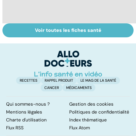
Voir toutes les fiches santé
Intoxications
La salmonelle,
To
alimentaires :
souvent à
le
menaces dans
l'origine des
p
nos assiettes !
gastro-entérites
RECETTES
RAPPEL PRODUIT
LE MAG DE LA SANTÉ
CANCER
MÉDICAMENTS
Qui sommes-nous ?
Gestion des cookies
Mentions légales
Politiques de confidentialité
Charte d'utilisation
Index thématique
Flux RSS
Flux Atom