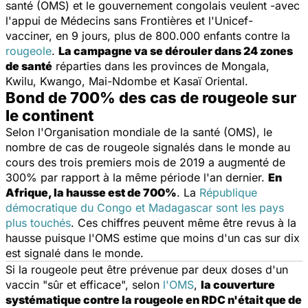
santé (OMS) et le gouvernement congolais veulent -avec
l'appui de Médecins sans Frontières et l'Unicef-
vacciner, en 9 jours, plus de 800.000 enfants contre la
rougeole
.
La campagne va se dérouler dans 24 zones
de santé
réparties dans les provinces de Mongala,
Kwilu, Kwango, Mai-Ndombe et Kasaï Oriental.
Bond de 700% des cas de rougeole sur
le continent
Selon l'Organisation mondiale de la santé (OMS), le
nombre de cas de rougeole signalés dans le monde au
cours des trois premiers mois de 2019 a augmenté de
300% par rapport à la même période l'an dernier.
En
Afrique, la hausse est de 700%
. La
République
démocratique du Congo et Madagascar sont les pays
plus touchés
. Ces chiffres peuvent même être revus à la
hausse puisque l'OMS estime que moins d'un cas sur dix
est signalé dans le monde.
Si la rougeole peut être prévenue par deux doses d'un
vaccin "
sûr et efficace
", selon
l'OMS
,
la couverture
systématique contre la rougeole en RDC n'était que de