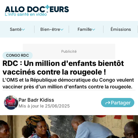
Santé
Bien-être
Famille
Émissions
Accueil
Santé
Maladies
Maladies infectieuses
Congo RDC
CONGO RDC
RDC : Un million d'enfants bientôt
vaccinés contre la rougeole !
L'OMS et la République démocratique du Congo veulent
vacciner près d'un million d'enfants contre la rougeole.
Par
Badr Kidiss
Partager
Mis à jour le
25/06/2025