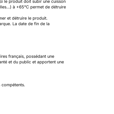
i le produit doit subir une cuisson
illes…) à +65°C permet de détruire
r et détruire le produit.
rque. La date de fin de la
aires français, possédant une
anté et du public et apportent une
s compétents.