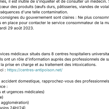
 il est inutile de s'inquiéter et de consulter un médecin. S
cœur des produits (œufs durs, pâtisseries, viandes de vola
nséquences d'une telle contamination.
 consignes du gouvernement sont claires : Ne plus consomme
is en place pour contacter le service consommateur de la ma
ardi 29 août 2023.
vices médicaux situés dans 8 centres hospitaliers universit
Ils ont un rôle d'information auprès des professionnels de s
la prise en charge et au traitement des intoxications.
ici :
https://centres-antipoison.net/
un accident domestique, rapprochez-vous des professionnel
nce :
s et urgences médicales)
e)
 agglomération)
soins 24H/24)