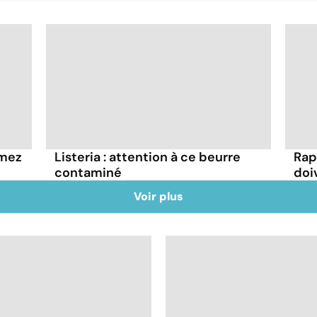
mmez
Listeria : attention à ce beurre
Rap
contaminé
doi
Voir plus