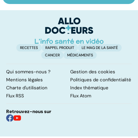
les infections
amygdales : que
le
pulmonaires
faire en cas
l'
d'angine ?
RECETTES
RAPPEL PRODUIT
LE MAG DE LA SANTÉ
CANCER
MÉDICAMENTS
Qui sommes-nous ?
Gestion des cookies
Mentions légales
Politiques de confidentialité
Charte d'utilisation
Index thématique
Flux RSS
Flux Atom
Retrouvez-nous sur