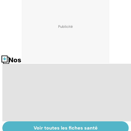
Nos fiches santé
Voir toutes les fiches santé
Tout savoir sur
Inflammation des
Su