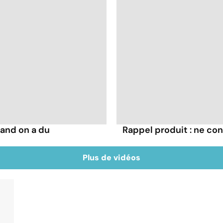
and on a du
Rappel produit : ne co
Plus de vidéos