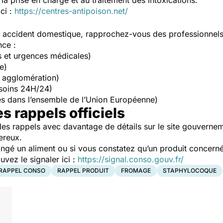
la prise en charge et au traitement des intoxications.
ici :
https://centres-antipoison.net/
un accident domestique, rapprochez-vous des professionnel
nce :
s et urgences médicales)
e)
 agglomération)
soins 24H/24)
s dans l’ensemble de l’Union Européenne)
es rappels officiels
es rappels avec davantage de détails sur le site gouverne
ereux.
ngé un aliment ou si vous constatez qu’un produit concerné
ez le signaler ici :
https://signal.conso.gouv.fr/
RAPPEL CONSO
RAPPEL PRODUIT
FROMAGE
STAPHYLOCOQUE