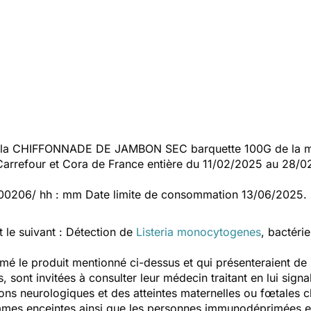
 la CHIFFONNADE DE JAMBON SEC barquette 100G de la m
Carrefour et Cora de France entière du 11/02/2025 au 28/0
500206/ hh : mm Date limite de consommation 13/06/2025.
t le suivant : Détection de
Listeria monocytogenes
,
bactérie
é le produit mentionné ci-dessus et qui présenteraient de
, sont invitées à consulter leur médecin traitant en lui sig
ns neurologiques et des atteintes maternelles ou fœtales 
mmes enceintes ainsi que les personnes immunodéprimées et