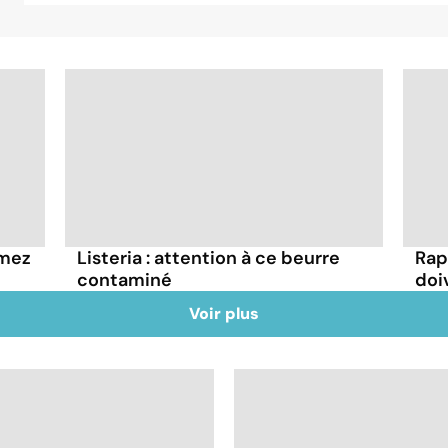
mmez
Listeria : attention à ce beurre
Rap
contaminé
doi
Voir plus