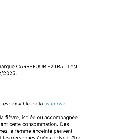
arque CARREFOUR EXTRA. Il est
2/2025.
 responsable de la
listériose
.
 la fièvre, isolée ou accompagnée
nalant cette consommation. Des
chez la femme enceinte peuvent
 les personnes âgées doivent être