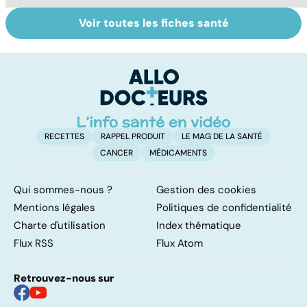
Voir toutes les fiches santé
Tout savoir sur
Inflammation des
Su
les infections
amygdales : que
le
pulmonaires
faire en cas
l'
d'angine ?
RECETTES
RAPPEL PRODUIT
LE MAG DE LA SANTÉ
CANCER
MÉDICAMENTS
Qui sommes-nous ?
Gestion des cookies
Mentions légales
Politiques de confidentialité
Charte d'utilisation
Index thématique
Flux RSS
Flux Atom
Retrouvez-nous sur