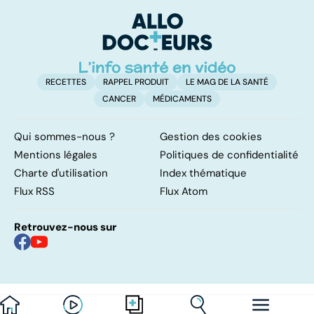
menaces dans
pulmonaires
fa
nos assiettes !
d'
RECETTES
RAPPEL PRODUIT
LE MAG DE LA SANTÉ
CANCER
MÉDICAMENTS
Qui sommes-nous ?
Gestion des cookies
Mentions légales
Politiques de confidentialité
Charte d'utilisation
Index thématique
Flux RSS
Flux Atom
Retrouvez-nous sur