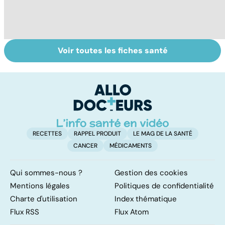
Voir toutes les fiches santé
Intoxications
Tout savoir sur
I
alimentaires :
les infections
a
menaces dans
pulmonaires
fa
nos assiettes !
d'
RECETTES
RAPPEL PRODUIT
LE MAG DE LA SANTÉ
CANCER
MÉDICAMENTS
Qui sommes-nous ?
Gestion des cookies
Mentions légales
Politiques de confidentialité
Charte d'utilisation
Index thématique
Flux RSS
Flux Atom