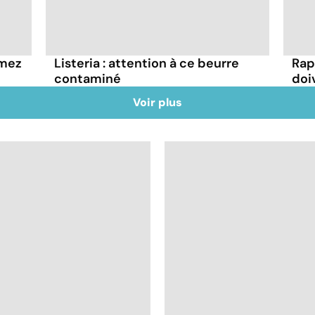
mmez
Listeria : attention à ce beurre
Rap
contaminé
doi
Voir plus