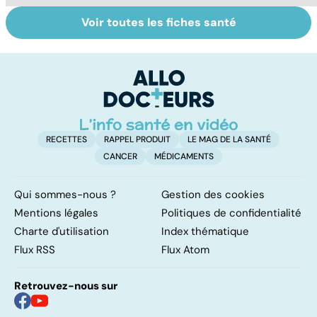
Voir toutes les fiches santé
Tout savoir sur
Inflammation des
Su
les infections
amygdales : que
le
pulmonaires
faire en cas
l'
d'angine ?
RECETTES
RAPPEL PRODUIT
LE MAG DE LA SANTÉ
CANCER
MÉDICAMENTS
Qui sommes-nous ?
Gestion des cookies
Mentions légales
Politiques de confidentialité
Charte d'utilisation
Index thématique
Flux RSS
Flux Atom
Retrouvez-nous sur