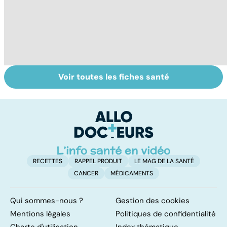
Voir toutes les fiches santé
Intoxications
Les dangers de la
To
alimentaires :
malbouffe
le
menaces dans
p
nos assiettes !
RECETTES
RAPPEL PRODUIT
LE MAG DE LA SANTÉ
CANCER
MÉDICAMENTS
Qui sommes-nous ?
Gestion des cookies
Mentions légales
Politiques de confidentialité
Charte d'utilisation
Index thématique