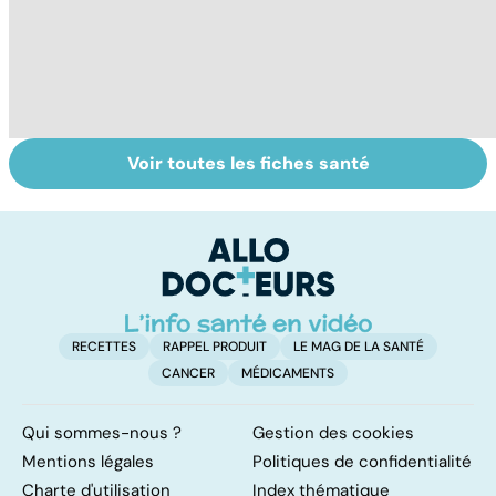
Voir toutes les fiches santé
Intoxications
Les dangers de la
To
alimentaires :
malbouffe
le
menaces dans
p
nos assiettes !
RECETTES
RAPPEL PRODUIT
LE MAG DE LA SANTÉ
CANCER
MÉDICAMENTS
Qui sommes-nous ?
Gestion des cookies
Mentions légales
Politiques de confidentialité
Charte d'utilisation
Index thématique