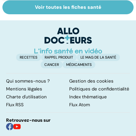
Voir toutes les fiches santé
Tout savoir sur
Inflammation des
Su
les infections
amygdales : que
le
pulmonaires
faire en cas
l'
d'angine ?
RECETTES
RAPPEL PRODUIT
LE MAG DE LA SANTÉ
CANCER
MÉDICAMENTS
Qui sommes-nous ?
Gestion des cookies
Mentions légales
Politiques de confidentialité
Charte d'utilisation
Index thématique
Flux RSS
Flux Atom
Retrouvez-nous sur