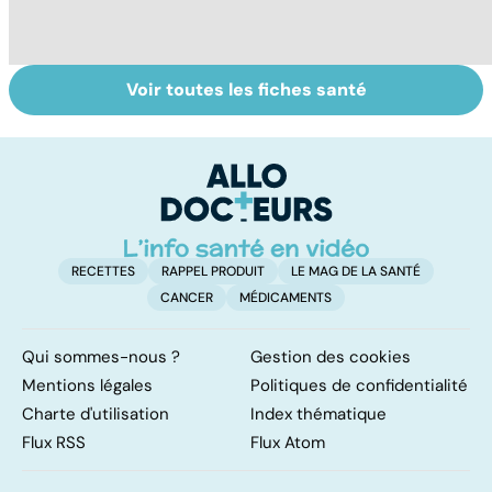
Voir toutes les fiches santé
Les agrumes et
Comment tenir
Al
leurs bienfaits
ses bonnes
m
pour la santé
résolutions
t
p
RECETTES
RAPPEL PRODUIT
LE MAG DE LA SANTÉ
CANCER
MÉDICAMENTS
Qui sommes-nous ?
Gestion des cookies
Mentions légales
Politiques de confidentialité
Charte d'utilisation
Index thématique
Flux RSS
Flux Atom