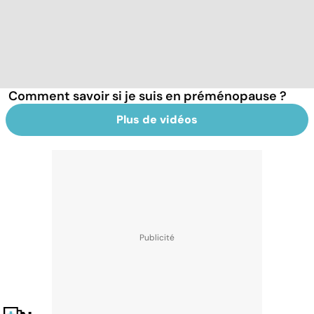
Comment savoir si je suis en préménopause ?
Plus de vidéos