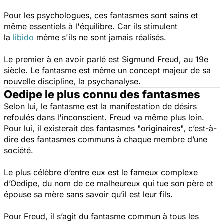
Pour les psychologues, ces fantasmes sont sains et
même essentiels à l'équilibre. Car ils stimulent
la
libido
même s'ils ne sont jamais réalisés.
Le premier à en avoir parlé est Sigmund Freud, au 19e
siècle. Le fantasme est même un concept majeur de sa
nouvelle discipline, la psychanalyse.
Oedipe le plus connu des fantasmes
Selon lui, le fantasme est la manifestation de désirs
refoulés dans l'inconscient. Freud va même plus loin.
Pour lui, il existerait des fantasmes "originaires", c’est-à-
dire des fantasmes communs à chaque membre d’une
société.
Le plus célèbre d’entre eux est le fameux complexe
d’Oedipe, du nom de ce malheureux qui tue son père et
épouse sa mère sans savoir qu’il est leur fils.
Pour Freud, il s’agit du fantasme commun à tous les