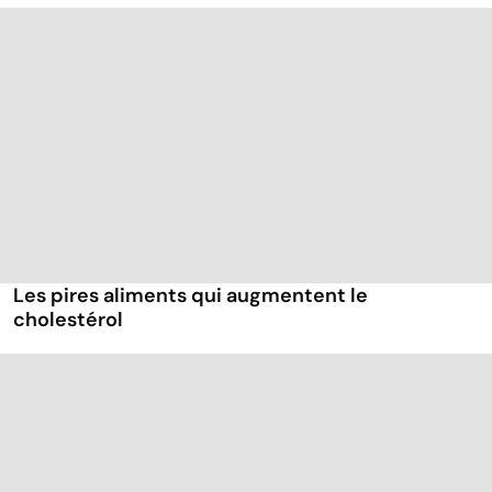
Les pires aliments qui augmentent le
cholestérol