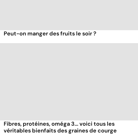
Peut-on manger des fruits le soir ?
Fibres, protéines, oméga 3... voici tous les
véritables bienfaits des graines de courge