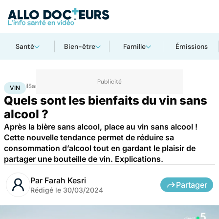
Santé
Bien-être
Famille
Émissions
Accueil
Santé
Société
Vin
VIN
Quels sont les bienfaits du vin sans
alcool ?
Après la bière sans alcool, place au vin sans alcool !
Cette nouvelle tendance permet de réduire sa
consommation d’alcool tout en gardant le plaisir de
partager une bouteille de vin. Explications.
Par
Farah Kesri
Partager
Rédigé le
30/03/2024