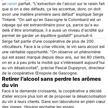
un
raisin
parfait.
"L'extraction de l'alcool sur le raisin fait
que si on a des défauts, ça les accentue, donc on doit
avoir une matière première sans défaut"
explique Serge
Tintané.
"On sait qu'en Gascogne le Colombard est un
cépage qui est extraordinaire pour ça, parce qu'a au-
delà d'être aromatique, il a aussi un niveau d'acidité qui
permet de garder un équilibre gustatif"
poursuit-il.
Serge fait partie d’une coopérative de plus de 200
viticulteurs. Face à la crise viticole, le vin sans alcool est
une véritable opportunité.
"On observe un phénomène
qui est assez marqué depuis deux ans, sur les 80 clients,
on en a à peu près la moitié qui s'intéressent aujourd'hui
au vin désalcoolisé"
, précise Pascal Dupeyron, directeur
de la coopérative Œnopole de Gascogne.
Retirer l’alcool sans perdre les arômes
du vin
Face à la demande croissante, la coopérative a décidé
d’aller encore plus loin et de proposer la désalcoolisation
du vin à leurs clients. Dans son laboratoire en plein cœur
des vignes, l’équipe enchaîne les essais.