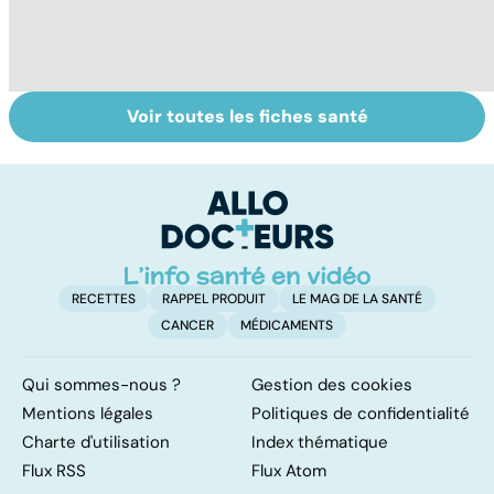
Voir toutes les fiches santé
Grossesse et
Dérèglement
To
alcool : quand
hormonal : et si
le
bébé trinque
c'était les
p
surrénales ?
RECETTES
RAPPEL PRODUIT
LE MAG DE LA SANTÉ
CANCER
MÉDICAMENTS
Qui sommes-nous ?
Gestion des cookies
Mentions légales
Politiques de confidentialité
Charte d'utilisation
Index thématique
Flux RSS
Flux Atom