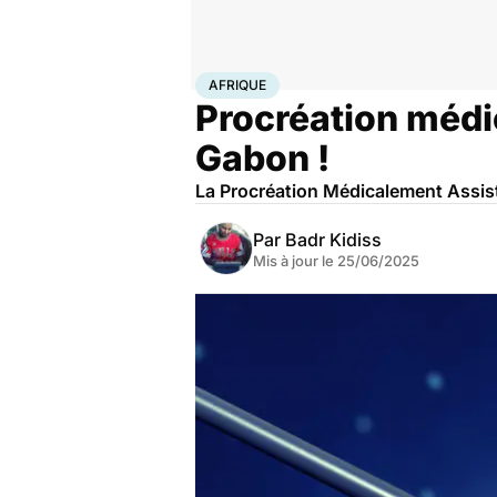
Accueil
Famille
Procréation
Afrique
AFRIQUE
Procréation médi
Gabon !
La Procréation Médicalement Assist
Par
Badr Kidiss
Mis à jour le
25/06/2025