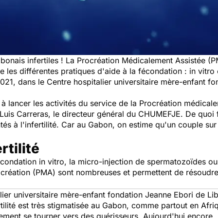
bonais infertiles ! La Procréation Médicalement Assistée (P
 les différentes pratiques d'aide à la fécondation : in vit
021, dans le Centre hospitalier universitaire mère-enfant fo
 à lancer les activités du service de la Procréation médical
Luis Carreras, le directeur général du CHUMEFJE. De quoi f
s à l'infertilité. Car au Gabon, on estime qu'un couple sur 
rtilité
 fécondation in vitro, la micro-injection de spermatozoïdes ou 
ocréation (PMA) sont nombreuses et permettent de résoudr
lier universitaire mère-enfant fondation Jeanne Ebori de Libre
ertilité est très stigmatisée au Gabon, comme partout en Afri
lement se tourner vers des guérisseurs. Aujourd'hui encore,