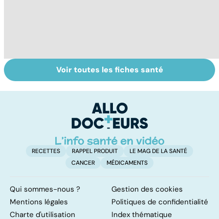
Voir toutes les fiches santé
La tuberculose
Tout savoir sur
I
pulmonaire
les infections
a
pulmonaires
fa
d'
RECETTES
RAPPEL PRODUIT
LE MAG DE LA SANTÉ
CANCER
MÉDICAMENTS
Qui sommes-nous ?
Gestion des cookies
Mentions légales
Politiques de confidentialité
Charte d'utilisation
Index thématique