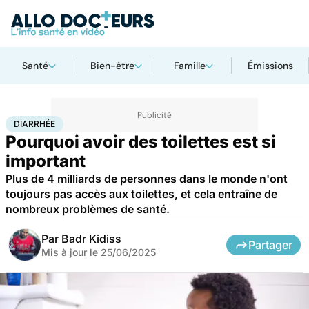
Santé
Bien-être
Famille
Émissions
Accueil
Santé
Société
Santé publique
Diarrhée
DIARRHÉE
Pourquoi avoir des toilettes est si
important
Plus de 4 milliards de personnes dans le monde n'ont
toujours pas accès aux toilettes, et cela entraîne de
nombreux problèmes de santé.
Par
Badr Kidiss
Partager
Mis à jour le
25/06/2025