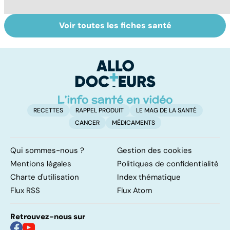
Voir toutes les fiches santé
La tuberculose
Tout savoir sur le
Le
pulmonaire
cerveau
m
no
RECETTES
RAPPEL PRODUIT
LE MAG DE LA SANTÉ
CANCER
MÉDICAMENTS
Qui sommes-nous ?
Gestion des cookies
Mentions légales
Politiques de confidentialité
Charte d'utilisation
Index thématique
Flux RSS
Flux Atom
Retrouvez-nous sur