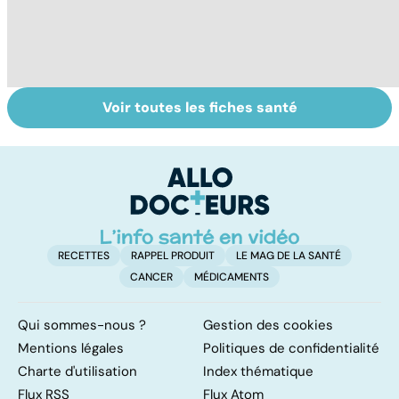
Voir toutes les fiches santé
Virus du Nil
La tuberculose
L
occidental : ce
pulmonaire
fl
qu’il faut savoir
sur cette
infection
RECETTES
RAPPEL PRODUIT
LE MAG DE LA SANTÉ
CANCER
MÉDICAMENTS
Qui sommes-nous ?
Gestion des cookies
Mentions légales
Politiques de confidentialité
Charte d'utilisation
Index thématique
Flux RSS
Flux Atom