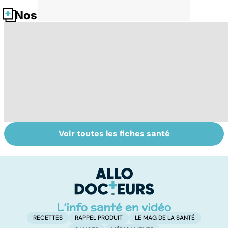
Nos fiches santé
Voir toutes les fiches santé
La tuberculose
Conjonctivite,
Pr
pulmonaire
kératite, uvéite :
p
attention les
de
yeux !
o
RECETTES
RAPPEL PRODUIT
LE MAG DE LA SANTÉ