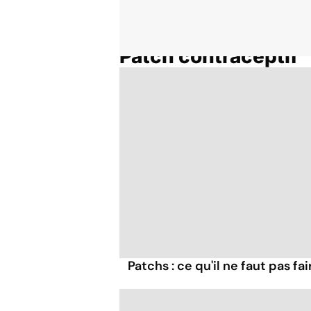
Patch contraceptif
Accueil
Thématiques
Patchs : ce qu'il ne faut pas fair