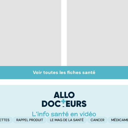
Voir toutes les fiches santé
Covid-19 : tout savoir
Inflammation des
sur la maladie
amygdales : que faire
en cas d'angine ?
ETTES
RAPPEL PRODUIT
LE MAG DE LA SANTÉ
CANCER
MÉDICAM