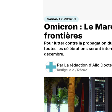
Accueil
Santé
Maladies
Maladies infectieuses
Var
VARIANT OMICRON
Omicron : Le Maro
frontières
Pour lutter contre la propagation d
toutes les célébrations seront inte
décembre.
Par
La rédaction d'Allo Doct
Rédigé le
21/12/2021