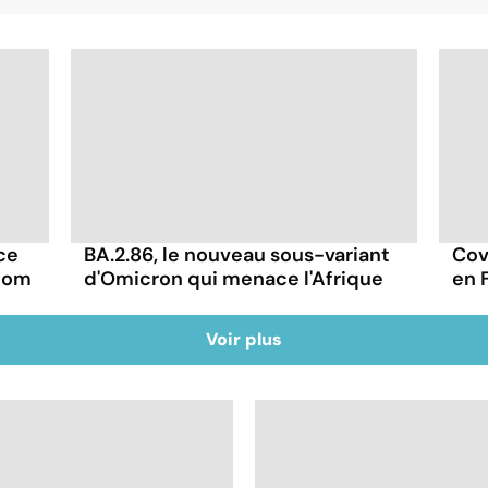
 ce
BA.2.86, le nouveau sous-variant
Covi
 nom
d'Omicron qui menace l'Afrique
en F
Voir plus