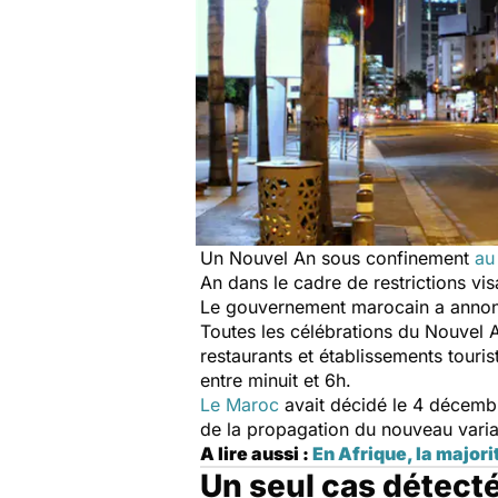
Un
Nouvel An sous confinement
au
An dans le cadre de restrictions vis
Le gouvernement marocain a annoncé
Toutes les célébrations du Nouvel A
restaurants et établissements touri
entre minuit et 6h.
Le Maroc
avait décidé le 4 décembre 
de la propagation du nouveau vari
A lire aussi :
En Afrique, la major
Un seul cas détecté