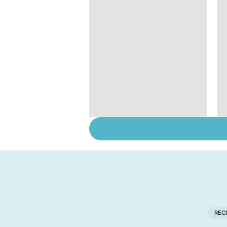
Tout savoir sur les
infections
pulmonaires
REC