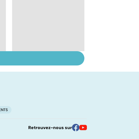
Suicide : prévenir le
passage à l'acte
ENTS
Retrouvez-nous sur