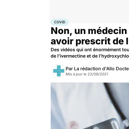
Accueil
Santé
Médicaments
Covid
COVID
Non, un médecin e
avoir prescrit de
Des vidéos qui ont énormément tourn
de l’ivermectine et de l’hydroxychlo
Par
La rédaction d'Allo Doct
Mis à jour le
22/09/2021