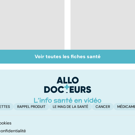
Voir toutes les fiches santé
Covid-19 : tout savoir
Inflammation des
sur la maladie
amygdales : que faire
en cas d'angine ?
ETTES
RAPPEL PRODUIT
LE MAG DE LA SANTÉ
CANCER
MÉDICAM
ookies
onfidentialité