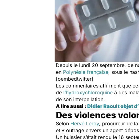
Depuis le lundi 20 septembre, de n
en
Polynésie française
, sous le ha
[oembedtwitter]
Les commentaires affirment que ce 
de
l’hydroxychloroquine
à des malad
de son interpellation.
A lire aussi :
Didier Raoult objet d
Des violences volo
Selon
Hervé Leroy
, procureur de la
et « outrage envers un agent déposi
Un huissier s’était rendu le 16 sep