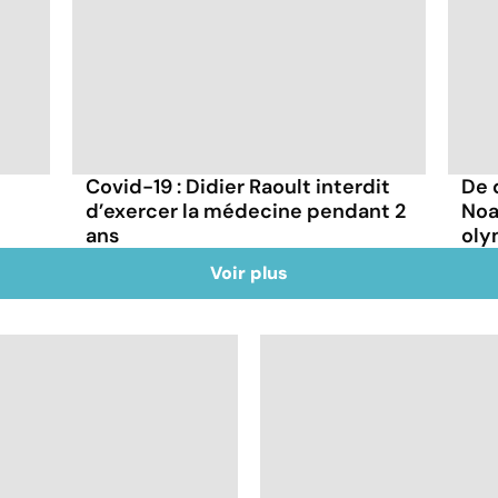
Covid-19 : Didier Raoult interdit
De 
d’exercer la médecine pendant 2
Noa
ans
oly
Voir plus