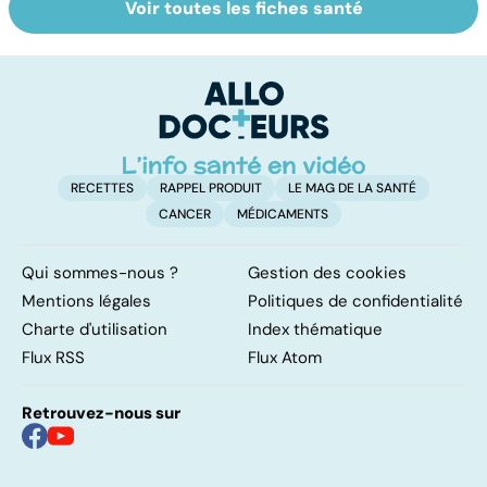
Voir toutes les fiches santé
La tuberculose
Le magnésium,
In
pulmonaire
un oligo-élément
l
vital
F
so
RECETTES
RAPPEL PRODUIT
LE MAG DE LA SANTÉ
CANCER
MÉDICAMENTS
Qui sommes-nous ?
Gestion des cookies
Mentions légales
Politiques de confidentialité
Charte d'utilisation
Index thématique
Flux RSS
Flux Atom
Retrouvez-nous sur