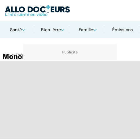
Santé
Bien-être
Famille
Émissions
Accueil
Mononucléose infectieuse
Thématiques