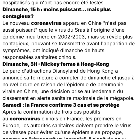
hospitalisés qui n'ont pas encore été testés.
Dimanche, 15 h : moins puissant... mais plus
contagieux?
Le nouveau
coronavirus
apparu en Chine "n'est pas
aussi puissant" que le virus du Sras à l'origine d'une
épidémie meurtrière en 2002-2003, mais se révèle plus
contagieux, pouvant se transmettre avant l'apparition de
symptômes, ont indiqué dimanche de hauts
responsables sanitaires chinois.
Dimanche, 5H : Mickey ferme à Hong-Kong
Le parc d'attractions Disneyland de Hong Kong a
annoncé sa fermeture à compter de dimanche et jusqu'à
nouvel ordre en raison de l'épidémie de pneumonie
virale en Chine, une décision prise au lendemain du
classement en alerte sanitaire maximale de la mégapole.
Samedi : la France confirme 3 cas et se protège
Après la confirmation de trois cas positifs
au
coronavirus
chinois en France, les premiers en
Europe, les autorités sanitaires doivent prendre le virus
de vitesse pour éviter qu'une épidémie se propage,
comme on "circonscrit un incendie". Il s'agit de deux