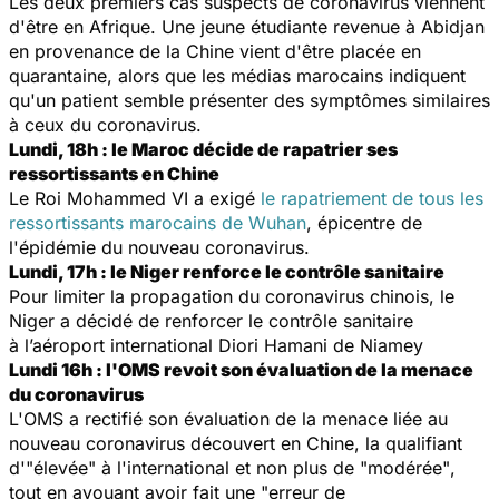
Les deux premiers cas suspects de coronavirus viennent
d'être en Afrique. Une jeune étudiante revenue à Abidjan
en provenance de la Chine vient d'être placée en
quarantaine, alors que les médias marocains indiquent
qu'un patient semble présenter des symptômes similaires
à ceux du coronavirus.
Lundi, 18h : le Maroc décide de rapatrier ses
ressortissants en Chine
Le Roi Mohammed VI a exigé
le rapatriement de tous les
ressortissants marocains de Wuhan
, épicentre de
l'épidémie du nouveau coronavirus.
Lundi, 17h : le Niger renforce le contrôle sanitaire
Pour limiter la propagation du coronavirus chinois, le
Niger a décidé de renforcer le contrôle sanitaire
à l’aéroport international Diori Hamani de Niamey
Lundi 16h : l'OMS revoit son évaluation de la menace
du coronavirus
L'OMS a rectifié son évaluation de la menace liée au
nouveau coronavirus découvert en Chine, la qualifiant
d'"
élevée"
à l'international et non plus de "
modérée"
,
tout en avouant avoir fait une "
erreur de