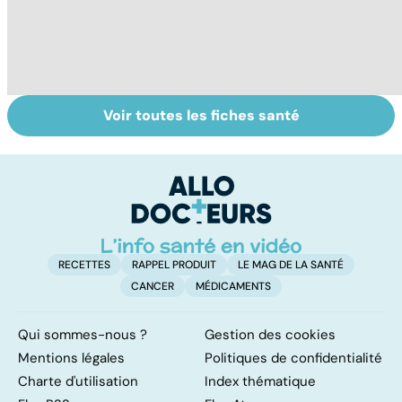
Voir toutes les fiches santé
La tuberculose
Tout savoir sur
I
pulmonaire
les infections
a
pulmonaires
fa
d'
RECETTES
RAPPEL PRODUIT
LE MAG DE LA SANTÉ
CANCER
MÉDICAMENTS
Qui sommes-nous ?
Gestion des cookies
Mentions légales
Politiques de confidentialité
Charte d'utilisation
Index thématique