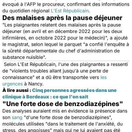
évoqué à l'AFP le procureur, confirmant des informations
du quotidien régional
L'Est Républicain
.
Des malaises après la pause déjeuner
"
Les plaignantes relatent des malaises après la pause
déjeuner (en avril et en décembre 2022 pour les deux
infirmières, en octobre 2022 pour le médecin)
", a ajouté
le magistrat, selon lequel le parquet "
a confié l'enquête à
la sûreté départementale du chef d'administration de
substance nuisible
".
Selon
L'Est Républicain,
l
'une des plaignantes a ressenti
de "
violents troubles allant jusqu'à une perte de
connaissance
" et a dû être transportée vers
les
urgences
à Nancy
.
À lire aussi :
Cinq personnes agressées dans une
clinique à Bordeaux : ce que l'on sait
"Une forte dose de benzodiazépines"
Des analyses auraient mis en évidence la présence dans
son
sang
"
d'une forte dose de benzodiazépines
",
molécules utilisées "
dans le traitement de l'anxiété, du
stress, des angoisses
" mais qui ne lui avaient pas été