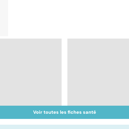
Voir toutes les fiches santé
Cannabis : une vraie
Tout savoir sur les
dépendance
infections
pulmonaires