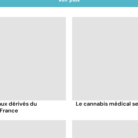
ux dérivés du
Le cannabis médical se
 France