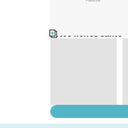
Nos fiches santé
Troubles de la vue : et
si c'était un
glaucome ?