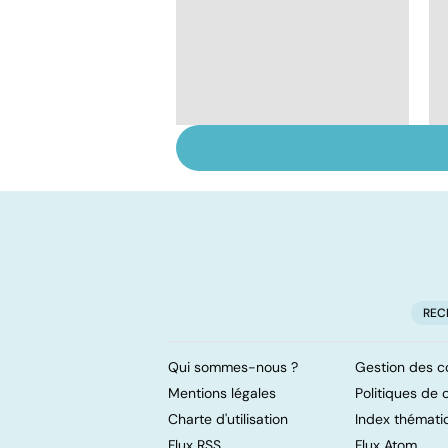
Mieux dépister la
DMLA
REC
Qui sommes-nous ?
Gestion des c
Mentions légales
Politiques de c
Charte d'utilisation
Index thémati
Flux RSS
Flux Atom