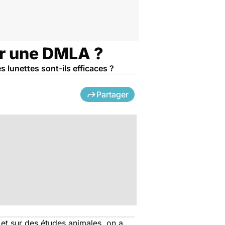
er une DMLA ?
s lunettes sont-ils efficaces ?
Partager
o et sur des études animales, on a