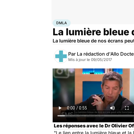
Accueil
Santé
DMLA
DMLA
La lumière bleue 
La lumière bleue de nos écrans peut-
Par
La rédaction d'Allo Doct
Mis à jour le
09/05/2017
Les réponses avec le Dr Olivier Of
"Le lien entre la lumière bleue et la