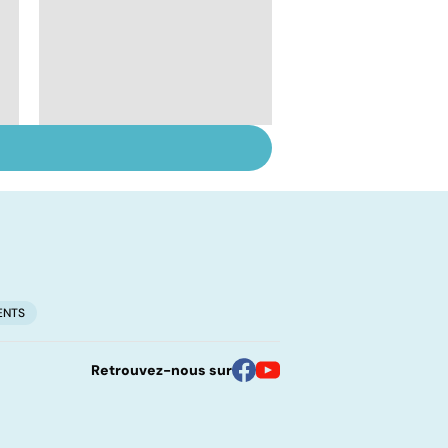
Suicide : prévenir le
passage à l'acte
ENTS
Retrouvez-nous sur