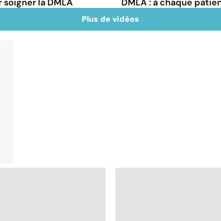
 soigner la DMLA
DMLA : à chaque patien
Plus de vidéos