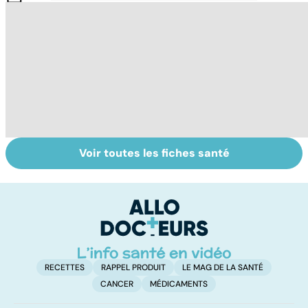
Voir toutes les fiches santé
Mieux dépister la
Tout savoir sur
I
DMLA
les infections
a
pulmonaires
fa
d'
RECETTES
RAPPEL PRODUIT
LE MAG DE LA SANTÉ
CANCER
MÉDICAMENTS