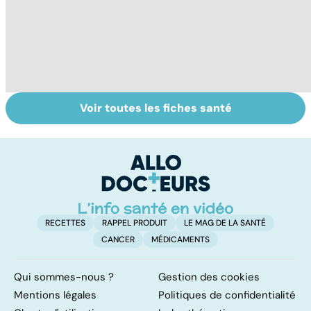
Voir toutes les fiches santé
Troubles de la
Faire le point sur
M
vue : et si c'était
sa vision
c
un glaucome ?
co
RECETTES
RAPPEL PRODUIT
LE MAG DE LA SANTÉ
CANCER
MÉDICAMENTS
Qui sommes-nous ?
Gestion des cookies
Mentions légales
Politiques de confidentialité