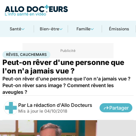
Santé
Bien-être
Famille
Émissions
Accueil
Bien-être
Psycho
Rêves, cauchemars
RÊVES, CAUCHEMARS
Peut-on rêver d'une personne que
l'on n'a jamais vue ?
Peut-on rêver d'une personne que l'on n'a jamais vue ?
Peut-on rêver sans image ? Comment rêvent les
aveugles ?
Par
La rédaction d'Allo Docteurs
Partager
Mis à jour le
04/10/2018