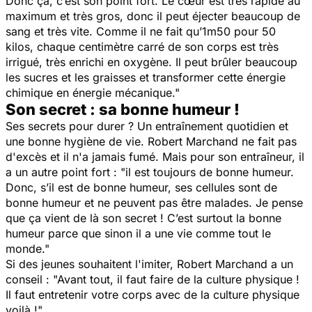
Donc ça, c’est son point fort. Le cœur est très rapide au
maximum et très gros, donc il peut éjecter beaucoup de
sang et très vite. Comme il ne fait qu’1m50 pour 50
kilos, chaque centimètre carré de son corps est très
irrigué, très enrichi en oxygène. Il peut brûler beaucoup
les sucres et les graisses et transformer cette énergie
chimique en énergie mécanique."
Son secret : sa bonne humeur !
Ses secrets pour durer ? Un entraînement quotidien et
une bonne hygiène de vie. Robert Marchand ne fait pas
d'excès et il n'a jamais fumé. Mais pour son entraîneur, il
a un autre point fort :
"il est toujours de bonne humeur.
Donc, s’il est de bonne humeur, ses cellules sont de
bonne humeur et ne peuvent pas être malades. Je pense
que ça vient de là son secret ! C’est surtout la bonne
humeur parce que sinon il a une vie comme tout le
monde."
Si des jeunes souhaitent l'imiter, Robert Marchand a un
conseil :
"Avant tout, il faut faire de la culture physique !
Il faut entretenir votre corps avec de la culture physique
voilà !"