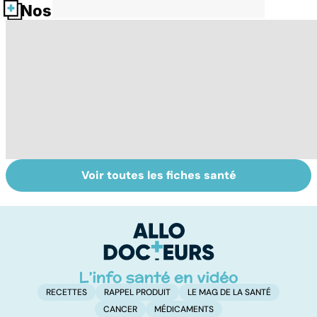
Nos fiches santé
Voir toutes les fiches santé
Centenaires, des
Tout savoir sur
I
exemples de
les infections
a
longévité
pulmonaires
fa
d'
RECETTES
RAPPEL PRODUIT
LE MAG DE LA SANTÉ
CANCER
MÉDICAMENTS