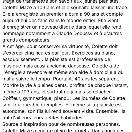
s'agit de transmettre son savoir aux jeunes pianistes.
Colette Maze a 103 ans et elle souhaite laisser une trace.
Elle a enregistré un premier album à 90 ans et compte
aujourd'hui des fans dans le monde entier. Elle vient
d'enregistrer un nouveau disque dans lequel elle rend
hommage notamment à Claude Debussy et à d'autres
grands compositeurs.
À cet âge, pour conserver sa virtuosité, Colette doit
s'exercer cinq heures par jour. Exercices au piano,
assouplissement... la pianiste est professeure de
musique mais aussi ancienne danseuse. Colette a de
l'énergie à revendre et même son aide à domicile a du
mal à suivre le tempo. Pourtant, 40 ans les séparent.
Mordre la vie à pleines dents, profiter de chaque instant,
même à 103 ans, et surtout ne jamais se relâcher...
Coiffeur, gymnastique, piano... Les journées de Colette
sont toujours bien remplies. Et même si la pianiste est
autonome, son fils lui rend souvent visite. Ensemble, ils
ont d'ailleurs leurs petites habitudes.
Source d'inspiration pour de nombreuses personnes,
Colette Maze a encore plein de projets. Dans quelques