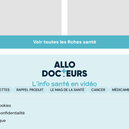
Voir toutes les fiches santé
Comprendre les
Maladies rares : la
myopathies
maladie dans les
gènes
ETTES
RAPPEL PRODUIT
LE MAG DE LA SANTÉ
CANCER
MÉDICAM
ookies
onfidentialité
que