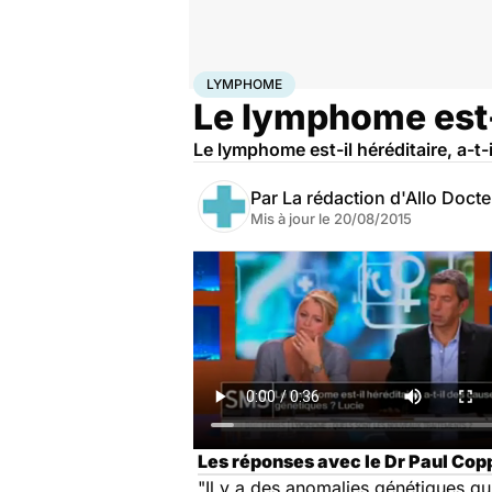
Accueil
Santé
Maladies
Lymphome
LYMPHOME
Le lymphome est-i
Le lymphome est-il héréditaire, a-t
Par
La rédaction d'Allo Doct
Mis à jour le
20/08/2015
Les réponses avec le Dr Paul Cop
"Il y a des anomalies génétiques qui