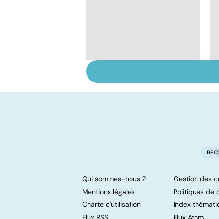
Le lymphome, un
cancer peu connu
mais fréquent
REC
Qui sommes-nous ?
Gestion des c
Mentions légales
Politiques de c
Charte d'utilisation
Index thémati
Flux RSS
Flux Atom