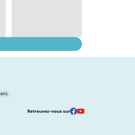
Centenaires, des
exemples de
longévité
ENTS
Retrouvez-nous sur