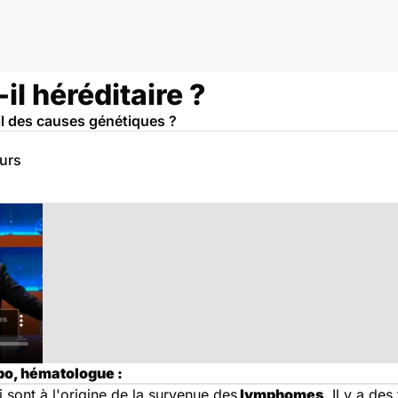
l héréditaire ?
-il des causes génétiques ?
eurs
po, hématologue :
 sont à l'origine de la survenue des
lymphomes
. Il y a de