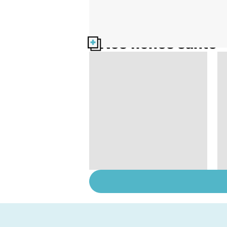
Nos fiches santé
Troubles bipolaires :
de l'euphorie à la
dépression