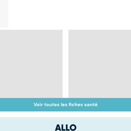
Voir toutes les fiches santé
Les Français accros
Ados : que faire en
aux psychotropes ?
cas de troubles du
comportement ?