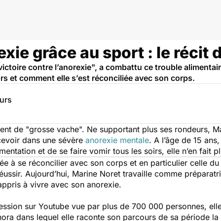
ie grâce au sport : le récit 
ictoire contre l’anorexie", a combattu ce trouble alimentaire
rs et comment elle s’est réconciliée avec son corps.
eurs
aient de "grosse vache". Ne supportant plus ses rondeurs, M
cevoir dans une sévère
anorexie mentale
. A l’âge de 15 ans
mentation et de se faire vomir tous les soirs, elle n’en fait p
dée à se réconcilier avec son corps et en particulier celle du t
éussir. Aujourd’hui, Marine Noret travaille comme préparatric
appris à vivre avec son anorexie.
ession sur Youtube vue par plus de 700 000 personnes, elle p
ra dans lequel elle raconte son parcours de sa période la p