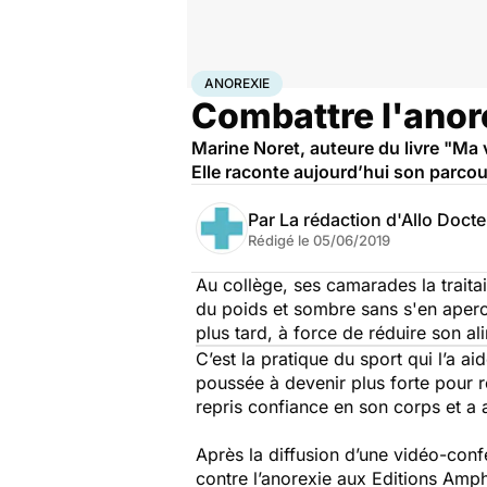
Accueil
Santé
Anorexie
ANOREXIE
Combattre l'anorex
Marine Noret, auteure du livre "Ma v
Elle raconte aujourd’hui son parcou
Par
La rédaction d'Allo Doct
Rédigé le
05/06/2019
Au collège, ses camarades la trait
du poids et sombre sans s'en aper
plus tard, à force de réduire son ali
C’est la pratique du sport qui l’a ai
poussée à devenir plus forte pour r
repris confiance en son corps et a 
Après la diffusion d’une vidéo-conf
contre l’anorexie
aux Editions Ampho