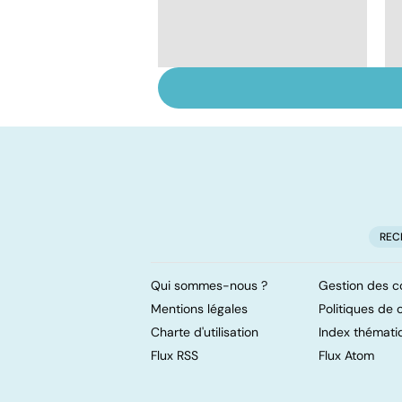
Anorexie : un trouble
du comportement
alimentaire majeur
REC
Qui sommes-nous ?
Gestion des c
Mentions légales
Politiques de c
Charte d'utilisation
Index thémati
Flux RSS
Flux Atom