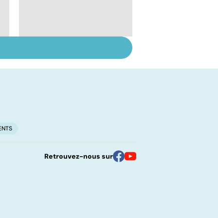
Suicide : prévenir le
passage à l'acte
ENTS
Retrouvez-nous sur