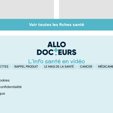
Voir toutes les fiches santé
Tout savoir sur les
Inflammation des
infections
amygdales : que faire
pulmonaires
en cas d'angine ?
ETTES
RAPPEL PRODUIT
LE MAG DE LA SANTÉ
CANCER
MÉDICAM
ookies
onfidentialité
que