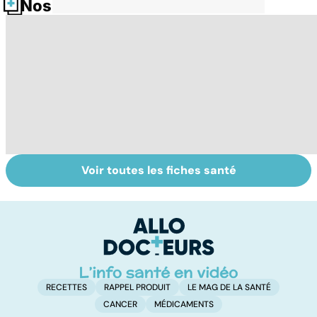
Nos fiches santé
Voir toutes les fiches santé
Embolie
À quoi servent
To
pulmonaire : un
les
le
caillot dans
anticoagulants ?
p
l'artère
pulmonaire
RECETTES
RAPPEL PRODUIT
LE MAG DE LA SANTÉ
CANCER
MÉDICAMENTS