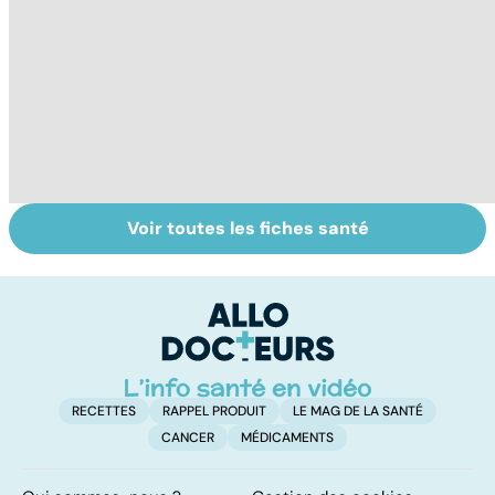
Voir toutes les fiches santé
Comprendre les
Tout savoir sur
I
myopathies
les infections
a
pulmonaires
fa
d'
RECETTES
RAPPEL PRODUIT
LE MAG DE LA SANTÉ
CANCER
MÉDICAMENTS