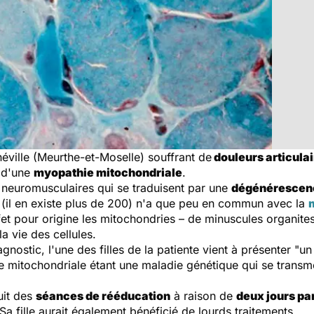
néville (Meurthe-et-Moselle) souffrant de
douleurs articula
t d'une
myopathie mitochondriale
.
neuromusculaires qui se traduisent par une
dégénérescenc
 (il en existe plus de 200) n'a que peu en commun avec la
et pour origine les mitochondries – de minuscules organites 
a vie des cellules.
ostic, l'une des filles de la patiente vient à présenter "un
 mitochondriale étant une maladie génétique qui se transmet
uit des
séances de rééducation
à raison de
deux jours pa
 fille aurait également bénéficié de lourds traitements.