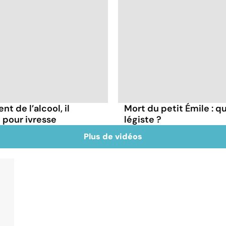
t de l’alcool, il
Mort du petit Émile : q
pour ivresse
légiste ?
Plus de vidéos