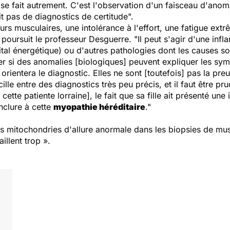
se fait autrement. C'est l'observation d'un faisceau d'anom
git pas de
diagnostics de certitude
".
rs musculaires, une intolérance à l'effort, une fatigue extrê
poursuit le professeur Desguerre. "Il peut s'agir d'une in
tal énergétique) ou d'autres pathologies dont les causes s
ner si des anomalies [biologiques] peuvent expliquer les s
rientera le diagnostic. Elles ne sont [toutefois] pas la pre
cille entre des diagnostics très peu précis, et il faut être pr
cette patiente lorraine], le fait que sa fille ait présenté une 
nclure à cette
myopathie héréditaire
."
s mitochondries d'allure anormale dans les biopsies de mus
illent trop ».