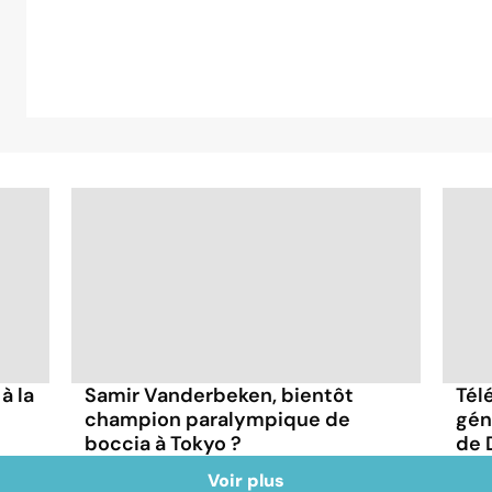
à la
Samir Vanderbeken, bientôt
Tél
champion paralympique de
gén
boccia à Tokyo ?
de 
Voir plus