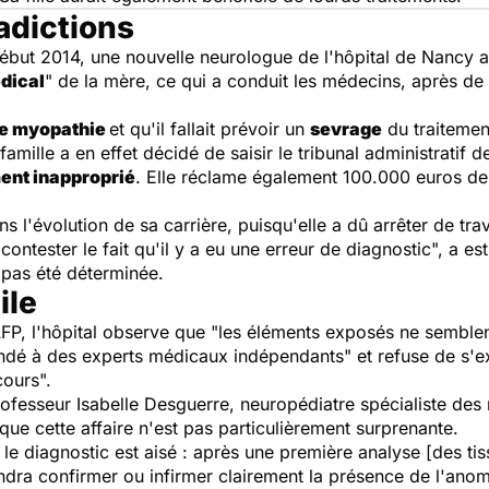
adictions
 début 2014, une nouvelle neurologue de l'hôpital de Nancy 
édical
" de la mère, ce qui a conduit les médecins, après d
de myopathie
et qu'il fallait prévoir un
sevrage
du traitemen
 famille a en effet décidé de saisir le tribunal administrat
ment inapproprié
. Elle réclame également 100.000 euros de
s l'évolution de sa carrière, puisqu'elle a dû arrêter de trav
ontester le fait qu'il y a eu une erreur de diagnostic", a es
a pas été déterminée.
ile
P, l'hôpital observe que "les éléments exposés ne semblent
dé à des experts médicaux indépendants" et refuse de s'ex
cours".
professeur Isabelle Desguerre, neuropédiatre spécialiste des
que cette affaire n'est pas particulièrement surprenante.
 diagnostic est aisé : après une première analyse [des tiss
ndra confirmer ou infirmer clairement la présence de l'anom