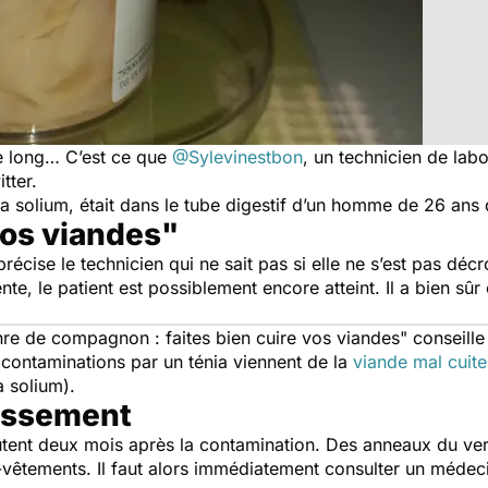
e long… C’est ce que
@Sylevinestbon
, un technicien de lab
tter.
a solium
, était dans le tube digestif d’un homme de 26 ans q
vos viandes"
 précise le technicien qui ne sait pas si elle ne s’est pas dé
ente, le patient est possiblement encore atteint. Il a bien s
nre de compagnon : faites bien cuire vos viandes"
conseille 
s contaminations par un ténia viennent de la
viande mal cuite
a solium
).
rissement
nt deux mois après la contamination. Des anneaux du ver s
-vêtements. Il faut alors immédiatement consulter un médec