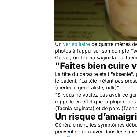
Un
ver solitaire
de quatre mètres d
photos à l’appui sur son compte Twi
Ce ver, un
Taenia saginata
ou
Taeni
"Faites bien cuire 
La tête du parasite était "
absente
",
le patient. "
La tête n’étant pas prés
(médecin généraliste, ndlr)"
.
"
Si vous ne voulez pas avoir ce ge
rappelle en effet que la plupart de
(
Taenia saginata
) et de porc (
Taeni
Un risque d’amaig
Généralement, les symptômes débute
peuvent se retrouver dans les sous