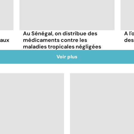
Au Sénégal, on distribue des
A l'
naux
médicaments contre les
des
maladies tropicales négligées
Voir plus