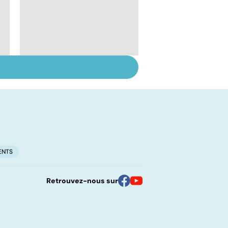
Suicide : prévenir le
passage à l'acte
ENTS
Retrouvez-nous sur