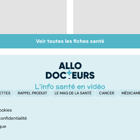
Voir toutes les fiches santé
Tout savoir sur les
Inflammation des
infections
amygdales : que faire
pulmonaires
en cas d'angine ?
ETTES
RAPPEL PRODUIT
LE MAG DE LA SANTÉ
CANCER
MÉDICAM
ookies
onfidentialité
que