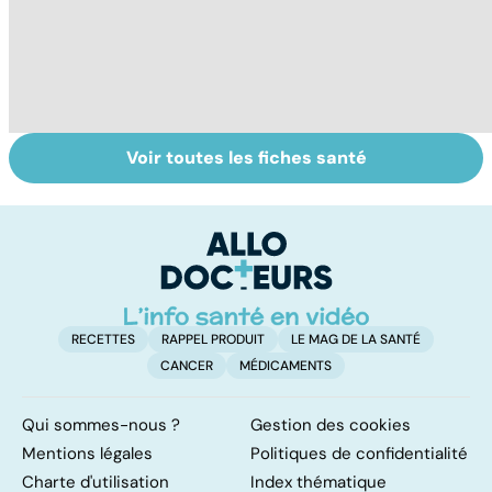
Voir toutes les fiches santé
Rougeole :
Maladies
To
l'importance de
éruptives :
le
la vaccination
comment les
p
reconnaître ?
RECETTES
RAPPEL PRODUIT
LE MAG DE LA SANTÉ
CANCER
MÉDICAMENTS
Qui sommes-nous ?
Gestion des cookies
Mentions légales
Politiques de confidentialité
Charte d'utilisation
Index thématique